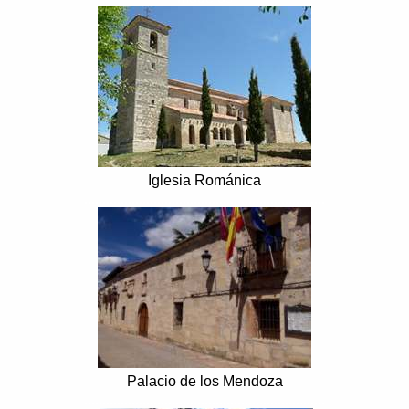
Iglesia Románica
..................................................................
Palacio de los Mendoza
..................................................................